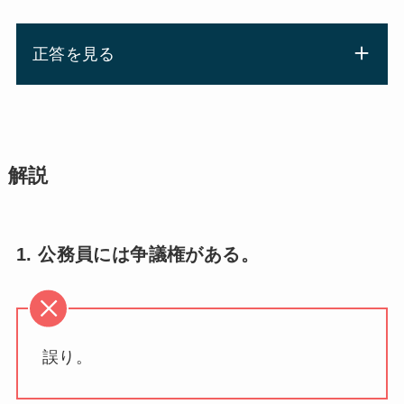
正答を見る
解説
1. 公務員には争議権がある。
誤り。