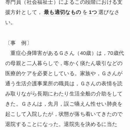
専門員（社会福祉士）によるこの段階における支
援方針として，
最も適切なもの
を
1つ
選びなさ
い。
〔事 例〕
重症心身障害があるＧさん（40歳）は，70歳代
の母親と二人暮らしで，喀かく痰たん吸引などの
医療的ケアを必要としている。家族や，Ｇさんが
通う生活介護事業所の職員は，Ｇさんの表情を読
み取りながら長期にわたり生活全般の介助をして
きた。Ｇさんは，先月，誤ご嚥えん性せい肺炎を
起こして入院したが，状態が落ち着いてきたので
退院することになった。退院先を決めるに当た