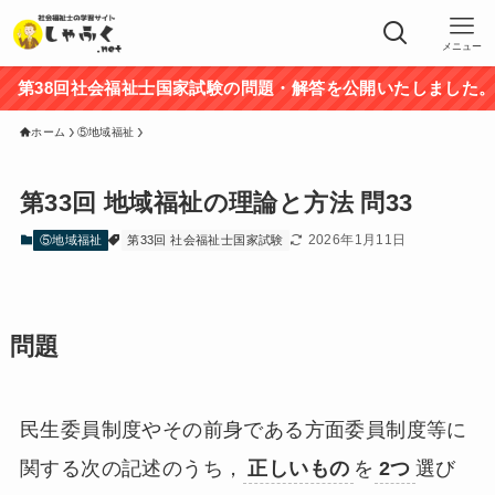
メニュー
38回社会福祉士国家試験の問題・解答を公開いたしました。途
ホーム
⑤地域福祉
第33回 地域福祉の理論と方法 問33
2026年1月11日
⑤地域福祉
第33回 社会福祉士国家試験
問題
民生委員制度やその前身である方面委員制度等に
関する次の記述のうち，
正しいもの
を
2つ
選び