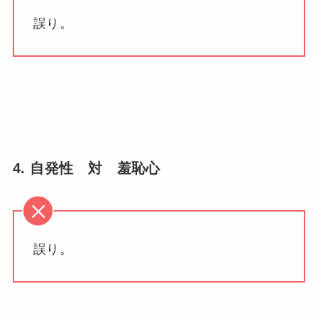
誤り。
4. 自発性 対 羞恥心
誤り。