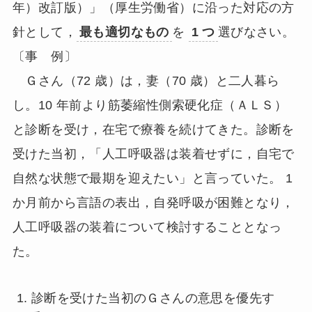
年）改訂版）」（厚生労働省）に沿った対応の方
針として，
最も適切なもの
を
1 つ
選びなさい。
〔事 例〕
Ｇさん（72 歳）は，妻（70 歳）と二人暮ら
し。10 年前より筋萎縮性側索硬化症（ＡＬＳ）
と診断を受け，在宅で療養を続けてきた。診断を
受けた当初，「人工呼吸器は装着せずに，自宅で
自然な状態で最期を迎えたい」と言っていた。 1
か月前から言語の表出，自発呼吸が困難となり，
人工呼吸器の装着について検討することとなっ
た。
診断を受けた当初のＧさんの意思を優先す