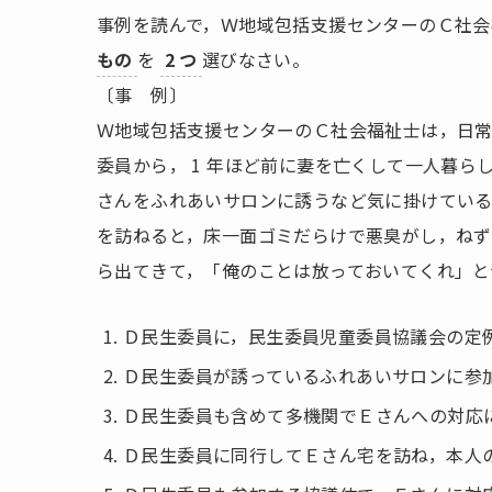
事例を読んで，Ｗ地域包括支援センターのＣ社会
もの
を
2 つ
選びなさい。
〔事 例〕
Ｗ地域包括支援センターのＣ社会福祉士は，日
委員から， 1 年ほど前に妻を亡くして一人暮ら
さんをふれあいサロンに誘うなど気に掛けている
を訪ねると，床一面ゴミだらけで悪臭がし，ね
ら出てきて，「俺のことは放っておいてくれ」と
Ｄ民生委員に，民生委員児童委員協議会の定
Ｄ民生委員が誘っているふれあいサロンに参
Ｄ民生委員も含めて多機関でＥさんへの対応
Ｄ民生委員に同行してＥさん宅を訪ね，本人