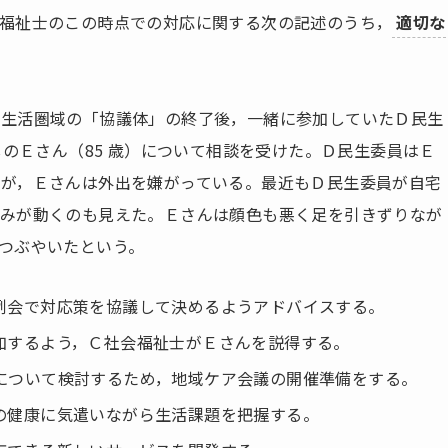
福祉士のこの時点での対応に関する次の記述のうち，
適切な
常生活圏域の「協議体」の終了後，一緒に参加していたＤ民生
しのＥさん（85 歳）について相談を受けた。Ｄ民生委員はＥ
が，Ｅさんは外出を嫌がっている。最近もＤ民生委員が自宅
ずみが動くのも見えた。Ｅさんは顔色も悪く足を引きずりなが
つぶやいたという。
例会で対応策を協議して決めるようアドバイスする。
加するよう，Ｃ社会福祉士がＥさんを説得する。
について検討するため，地域ケア会議の開催準備をする。
の健康に気遣いながら生活課題を把握する。