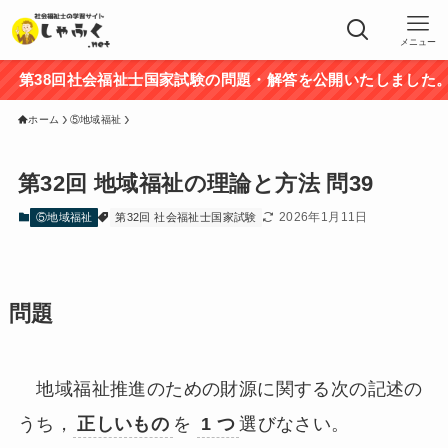
メニュー
38回社会福祉士国家試験の問題・解答を公開いたしました。途
ホーム
⑤地域福祉
第32回 地域福祉の理論と方法 問39
2026年1月11日
⑤地域福祉
第32回 社会福祉士国家試験
問題
地域福祉推進のための財源に関する次の記述の
うち，
正しいもの
を
1 つ
選びなさい。