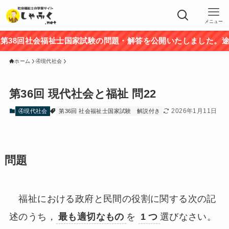
メニュー
8回社会福祉士国家試験の問題・解答を公開いたしました。途中ま
ホーム
④現代社会
第36回 現代社会と福祉 問22
2026年1月11日
④現代社会
第36回 社会福祉士国家試験
解説付き
問題
福祉における政府と民間の役割に関する次の記
述のうち，
最も適切なもの
を
1 つ
選びなさい。