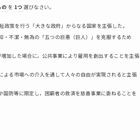
もの
を
1つ
選びなさい。
した福祉政策を行う「大きな政府」からなる国家を主張した。
病・無知・不潔・無為の「五つの巨悪（巨人）」を克服するため
。
り失業が増加した場合に，公共事業により雇用を創出することを主張
祉国家による市場への介入を通して人々の自由が実現されると主張
を外交や国防等に限定し，困窮者の救済を慈善事業に委ねることを