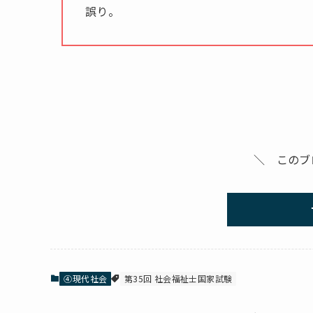
誤り。
＼ このブ
④現代社会
第35回 社会福祉士国家試験