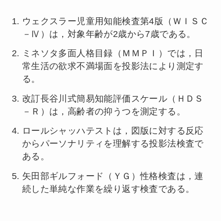
ウェクスラー児童用知能検査第4版（ＷＩＳＣ
－Ⅳ）は，対象年齢が2歳から7歳である。
ミネソタ多面人格目録（ＭＭＰＩ）では，日
常生活の欲求不満場面を投影法により測定す
る。
改訂長谷川式簡易知能評価スケール（ＨＤＳ
－Ｒ）は，高齢者の抑うつを測定する。
ロールシャッハテストは，図版に対する反応
からパーソナリティを理解する投影法検査で
ある。
矢田部ギルフォード（ＹＧ）性格検査は，連
続した単純な作業を繰り返す検査である。