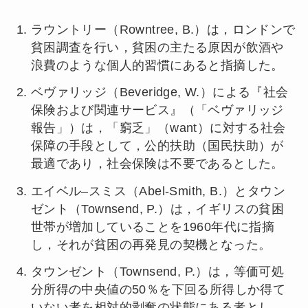
ラウントリー（Rowntree, B.）は，ロンドンで
貧困調査を行い，貧困の主たる原因が飲酒や
浪費のような個人的習慣にあると指摘した。
ベヴァリッジ（Beveridge, W.）による『社会
保険および関連サービス』（「ベヴァリッジ
報告」）は，「窮乏」（want）に対する社会
保障の手段として，公的扶助（国民扶助）が
最適であり，社会保険は不要であるとした。
エイベル‒スミス（Abel-Smith, B.）とタウン
ゼント（Townsend, P.）は，イギリスの貧困
世帯が増加していることを1960年代に指摘
し，それが貧困の再発見の契機となった。
タウンゼント（Townsend, P.）は，等価可処
分所得の中央値の50％を下回る所得しか得て
いない者を相対的剥奪の状態にある者とし，