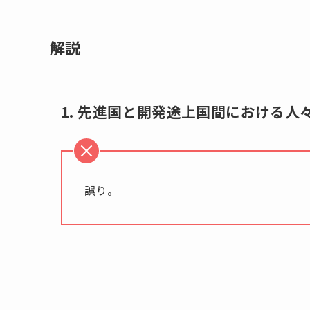
解説
1. 先進国と開発途上国間における
誤り。